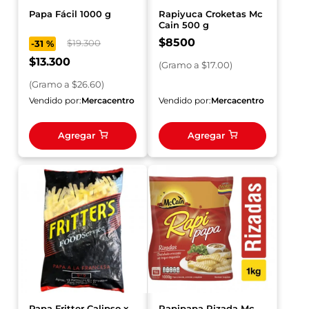
Papa Fácil 1000 g
Rapiyuca Croketas Mc
Cain 500 g
$
8500
$
19
.
300
-
31 %
$
13
.
300
(
Gramo
a $
17.00
)
(
Gramo
a $
26.60
)
Vendido por:
Mercacentro
Vendido por:
Mercacentro
Agregar
Agregar
Papa Fritter Calipso x
Rapipapa Rizada Mc