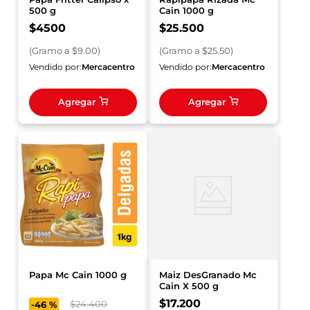
500 g
Cain 1000 g
$
4500
$
25
.
500
(
Gramo
a $
9.00
)
(
Gramo
a $
25.50
)
Vendido por:
Mercacentro
Vendido por:
Mercacentro
Agregar
Agregar
Papa Mc Cain 1000 g
Maiz DesGranado Mc
Cain X 500 g
$
17
.
200
$
24
.
400
-
46 %