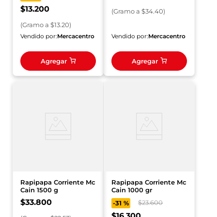
$
13
.
200
(
Gramo
a $
34.40
)
(
Gramo
a $
13.20
)
Vendido por:
Mercacentro
Vendido por:
Mercacentro
Agregar
Agregar
Rapipapa Corriente Mc
Rapipapa Corriente Mc
Cain 1500 g
Cain 1000 gr
$
33
.
800
$
23
.
600
-
31 %
$
16
.
300