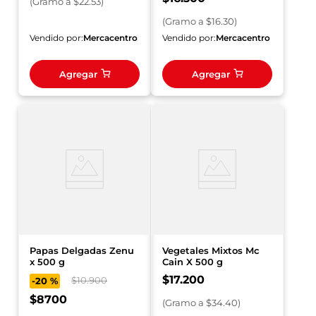
(
Gramo
a $
22.53
)
(
Gramo
a $
16.30
)
Vendido por:
Mercacentro
Vendido por:
Mercacentro
Agregar
Agregar
Papas Delgadas Zenu
Vegetales Mixtos Mc
x 500 g
Cain X 500 g
$
17
.
200
$
10
.
900
-
20 %
$
8700
(
Gramo
a $
34.40
)