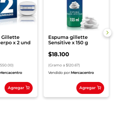
(
Unida
Gillette
Espuma gillette
erpo x 2 und
Sensitive x 150 g
$
18
.
100
7550.00
)
(
Gramo
a $
120.67
)
Mercacentro
Vendido por:
Mercacentro
Vendido
Agregar
Agregar