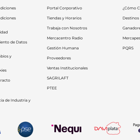
diciones
Portal Corporativo
¿Cómo C
diciones 
Tiendas y Horarios
Destinos
Trabaja con Nosotros
Ganador
cidad
Mercacentro Radio
Mercape
iento de Datos 
Gestión Humana
PQRS
bios y 
Proveedores
Ventas Institucionales
kies
SAGRILAFT
racto
PTEE
a de Industria y 