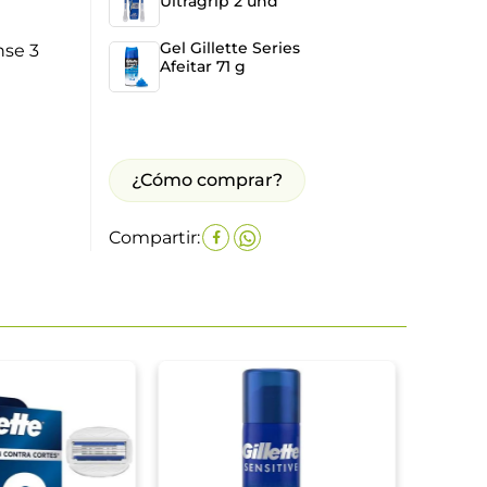
Ultragrip 2 und
Gel Gillette Series
nse 3
Afeitar 71 g
¿Cómo comprar?
Compartir:
Máqui
und S
Sensi
$
38
.