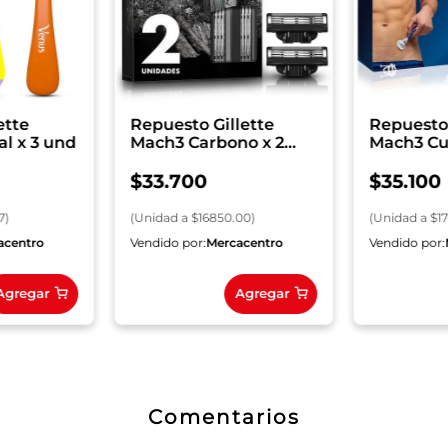
ette
Repuesto Gillette
Repuesto 
al x 3 und
Mach3 Carbono x 2
Mach3 Cu
und
$
33
.
700
$
35
.
100
7
)
(
Unidad
a $
16850.00
)
(
Unidad
a $
1
acentro
Vendido por:
Mercacentro
Vendido por:
Agregar
Agregar
Comentarios