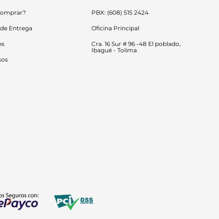
omprar?
PBX: (608) 515 2424
 de Entrega
Oficina Principal
es
Cra. 16 Sur # 96 -48 El poblado, 
Ibagué - Tolima
sos