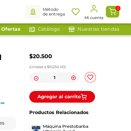
0
Método
de entrega
Mi cuenta
Ofertas
Catálogo
Nuestras tiendas
d
$
20
.
500
(
Unidad
a $
10250.00
)
Agregar al carrito
Productos Relacionados
es
Máquina Prestobarba