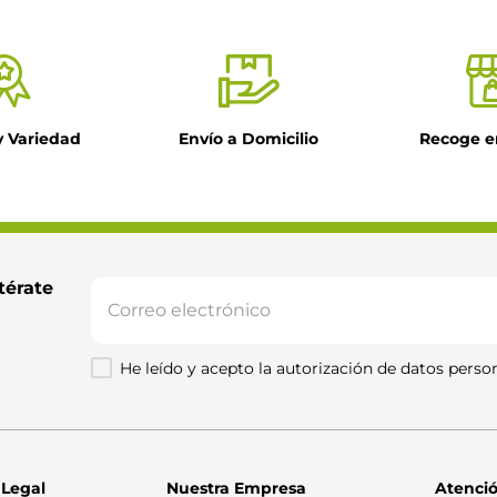
y Variedad
Envío a Domicilio
Recoge e
il
ntario
térate 
He leído y acepto la autorización de datos person
Enviar comentario
 Legal
Nuestra Empresa
Atenció