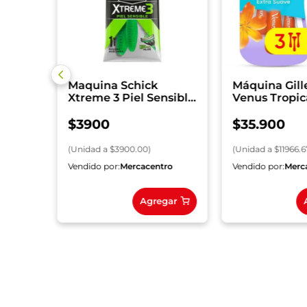
Maquina Schick
Máquina Gill
Xtreme 3 Piel Sensible
Venus Tropic
x 1 und
$
3900
$
35
.
900
(
Unidad
a $
3900.00
)
(
Unidad
a $
11966.6
ro
Vendido por:
Mercacentro
Vendido por:
Merc
gar
Agregar