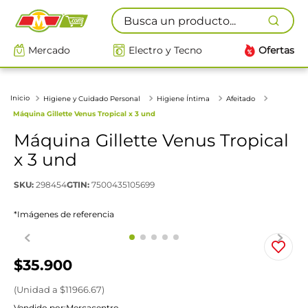
Busca un producto...
Mercado
Electro y Tecno
Ofertas
Higiene y Cuidado Personal
Higiene Íntima
Afeitado
Máquina Gillette Venus Tropical x 3 und
Máquina Gillette Venus Tropical
x 3 und
SKU
:
298454
GTIN
:
7500435105699
*Imágenes de referencia
$
35
.
900
(
Unidad
a $
11966.67
)
Vendido por:
Mercacentro