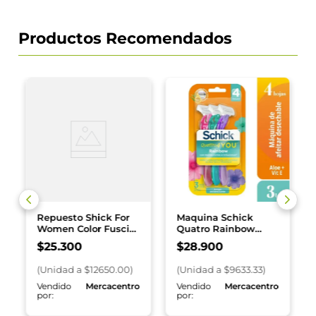
Productos Recomendados
Repuesto Shick For
Maquina Schick
Women Color Fuscia
Quatro Rainbow
x 2 und
Mujer x 3 und
$
25
.
300
$
28
.
900
(
Unidad
a $
12650.00
)
(
Unidad
a $
9633.33
)
o
Vendido
Mercacentro
Vendido
Mercacentro
por:
por: