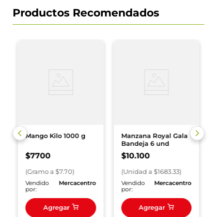
Productos Recomendados
Mango Kilo 1000 g
Manzana Royal Gala
Bandeja 6 und
$
7700
$
10
.
100
(
Gramo
a $
7.70
)
(
Unidad
a $
1683.33
)
o
Vendido
Mercacentro
Vendido
Mercacentro
por:
por:
Agregar
Agregar