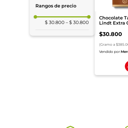
Chocolates
Rangos de precio
Chocolate T
$ 30.800
–
$ 30.800
Lindt Extra
Avellana x 8
$
30
.
800
(
Gramo
a $
385.0
Vendido por:
Mer