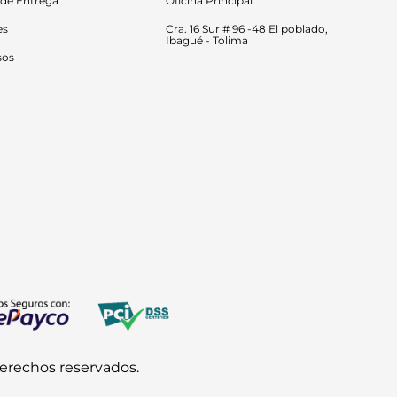
 de Entrega
Oficina Principal
es
Cra. 16 Sur # 96 -48 El poblado, 
Ibagué - Tolima
sos
derechos reservados.