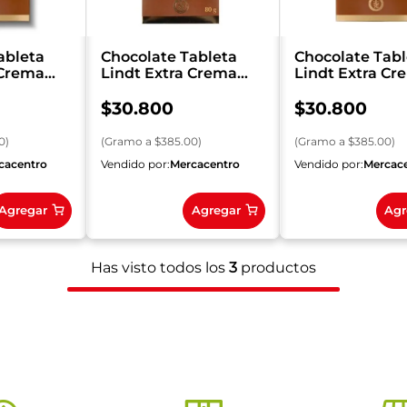
ableta
Chocolate Tableta
Chocolate Tabl
 Crema
Lindt Extra Crema
Lindt Extra Cr
0 g
Leche x 80 g
Caramelo x 80 
$
30
.
800
$
30
.
800
0
)
(
Gramo
a $
385.00
)
(
Gramo
a $
385.00
)
cacentro
Vendido por:
Mercacentro
Vendido por:
Mercac
Agregar
Agregar
Agr
Has visto todos los
3
productos