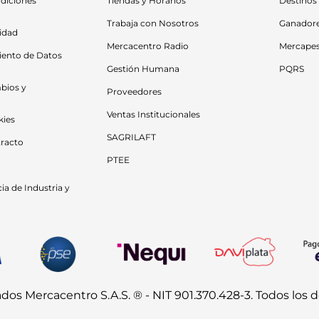
diciones 
Tiendas y Horarios
Destinos
Trabaja con Nosotros
Ganador
cidad
Mercacentro Radio
Mercape
iento de Datos 
Gestión Humana
PQRS
bios y 
Proveedores
Ventas Institucionales
kies
SAGRILAFT
racto
PTEE
a de Industria y 
s Mercacentro S.A.S. ® - NIT 901.370.428-3. Todos los 