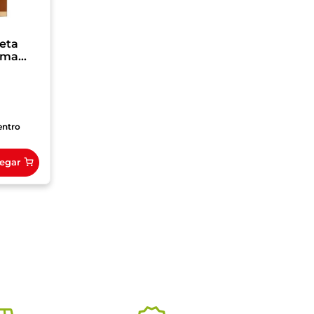
eta
ema
g
entro
egar