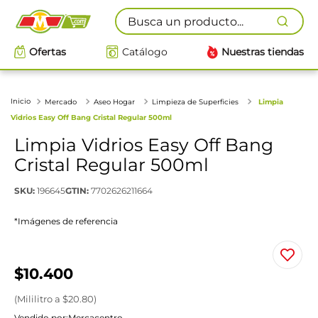
Busca un producto...
Ofertas
Catálogo
Nuestras tiendas
Mercado
Aseo Hogar
Limpieza de Superficies
Limpia
Vidrios Easy Off Bang Cristal Regular 500ml
Limpia Vidrios Easy Off Bang
Cristal Regular 500ml
SKU
:
196645
GTIN
:
7702626211664
*Imágenes de referencia
$
10
.
400
(
Mililitro
a $
20.80
)
Vendido por:
Mercacentro