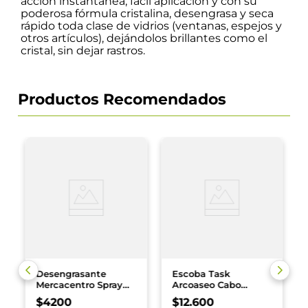
accion instantánea, fácil aplicación y con su
poderosa fórmula cristalina, desengrasa y seca
rápido toda clase de vidrios (ventanas, espejos y
otros artículos), dejándolos brillantes como el
cristal, sin dejar rastros.
Productos Recomendados
Desengrasante
Escoba Task
Mercacentro Spray
Arcoaseo Cabo
500 ml
Plastico x und
$
4200
$
12
.
600