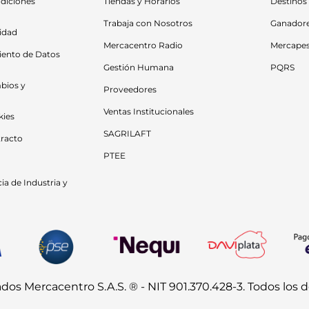
diciones 
Tiendas y Horarios
Destinos
Trabaja con Nosotros
Ganador
cidad
Mercacentro Radio
Mercape
iento de Datos 
Gestión Humana
PQRS
bios y 
Proveedores
Ventas Institucionales
kies
SAGRILAFT
racto
PTEE
a de Industria y 
s Mercacentro S.A.S. ® - NIT 901.370.428-3. Todos los 