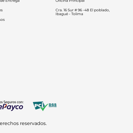
 de Entrega
Oficina Principal
es
Cra. 16 Sur # 96 -48 El poblado, 
Ibagué - Tolima
sos
derechos reservados.