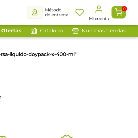
0
Método
de entrega
Mi cuenta
Ofertas
Catálogo
Nuestras tiendas
ersa-liquido-doypack-x-400-ml
"
o