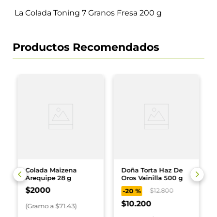
La Colada Toning 7 Granos Fresa 200 g
Productos Recomendados
Colada Maizena
Doña Torta Haz De
Arequipe 28 g
Oros Vainilla 500 g
$
2000
$
12
.
800
-
20 %
$
10
.
200
(
Gramo
a $
71.43
)