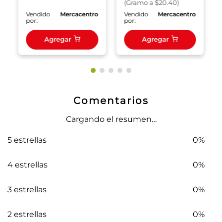
(
Gramo
a $
20.40
)
o
Vendido
Mercacentro
Vendido
Mercacentro
por:
por:
Agregar
Agregar
Comentarios
Cargando el resumen…
5 estrellas
0%
4 estrellas
0%
3 estrellas
0%
2 estrellas
0%