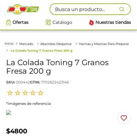
Busca un producto...
Ofertas
Catálogo
Nuestras tiendas
Mercado
Abarrotes Despensa
Harinas y Mezclas Para Preparar
La Colada Toning 7 Granos Fresa 200 g
La Colada Toning 7 Granos
Fresa 200 g
SKU
:
200442
GTIN
:
7702622423146
☆
☆
☆
☆
☆
*Imágenes de referencia
$
4800