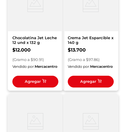
Chocolatina Jet Leche
Crema Jet Esparcible x
12 und x 132 g
140 g
$
12
.
000
$
13
.
700
(
Gramo
a $
90.91
)
(
Gramo
a $
97.86
)
Vendido por:
Mercacentro
Vendido por:
Mercacentro
Agregar
Agregar