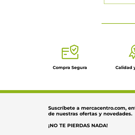
★
★
★
★
Tu nombre
Título
Compra Segura
Calidad 
Dirección de ema
Escribe un come
Suscríbete a mercacentro.com, en
de nuestras ofertas y novedades.
¡NO TE PIERDAS NADA!