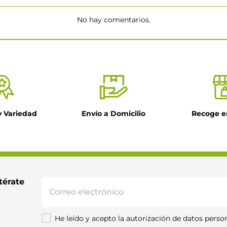
No hay comentarios.
★
y Variedad
Envío a Domicilio
Recoge e
il
ntario
térate 
He leído y acepto la autorización de datos person
Enviar comentario