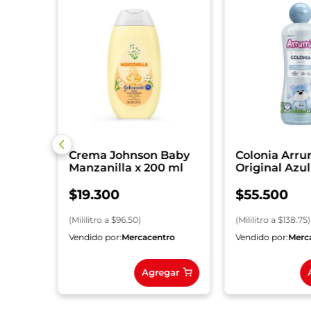
n 100
Crema Johnson Baby
Colonia Arru
Manzanilla x 200 ml
Original Azul
$
19
.
300
$
55
.
500
(
Mililitro
a $
96.50
)
(
Mililitro
a $
138.75
)
ro
Vendido por:
Mercacentro
Vendido por:
Merc
gar
Agregar