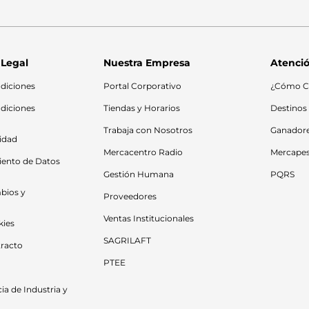
 Legal
Nuestra Empresa
Atenció
diciones
Portal Corporativo
¿Cómo C
diciones 
Tiendas y Horarios
Destinos
Trabaja con Nosotros
Ganador
cidad
Mercacentro Radio
Mercape
iento de Datos 
Gestión Humana
PQRS
bios y 
Proveedores
Ventas Institucionales
kies
SAGRILAFT
racto
PTEE
a de Industria y 