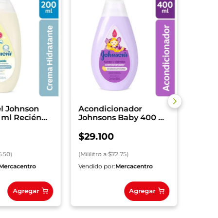
Acond
Johns
Hidra
$
29
.
(
Mililitr
l Johnson
Acondicionador
 ml Recién
Johnsons Baby 400 ml
Fuerza Y Vitalidad
$
29
.
100
6.50
)
(
Mililitro
a $
72.75
)
Mercacentro
Vendido por:
Mercacentro
Vendido
Agregar
Agregar