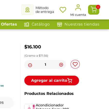
0
Método
de entrega
Mi cuenta
Ofertas
Catálogo
Nuestras tiendas
$
16
.
100
(
Gramo
a $
71.56
)
Agregar al carrito
Productos Relacionados
es
Acondicionador