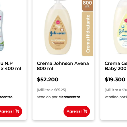
ru N.P
Crema Johnson Avena
Crema Ge
 x 400 ml
800 ml
Baby 200
Nacido
$
52
.
200
$
19
.
300
(
Mililitro
a $
65.25
)
(
Mililitro
a $
9
acentro
Vendido por:
Mercacentro
Vendido por:
Agregar
Agregar