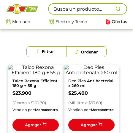
Busca un producto...
Mercado
Electro y Tecno
Ofertas
Talco Rexona Efficient
Deo Pies Antibacterial
180 g + 55 g
x 260 ml
$
23
.
900
$
25
.
400
(
Gramo
a $
101.70
)
(
Mililitro
a $
97.69
)
Vendido por:
Mercacentro
Vendido por:
Mercacentro
Agregar
Agregar