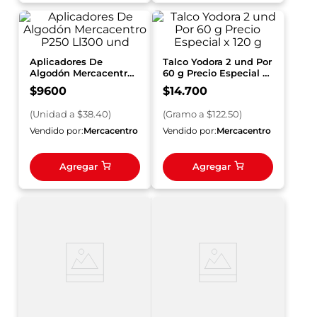
Aplicadores De
Talco Yodora 2 und Por
Algodón Mercacentro
60 g Precio Especial x
P250 Ll300 und
120 g
$
9600
$
14
.
700
(
Unidad
a $
38.40
)
(
Gramo
a $
122.50
)
Vendido por:
Mercacentro
Vendido por:
Mercacentro
Agregar
Agregar