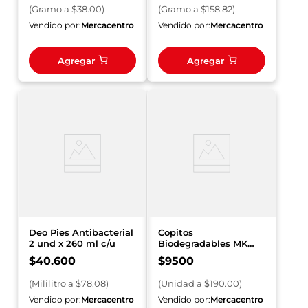
(
Gramo
a $
38.00
)
(
Gramo
a $
158.82
)
Vendido por:
Mercacentro
Vendido por:
Mercacentro
Agregar
Agregar
Deo Pies Antibacterial
Copitos
2 und x 260 ml c/u
Biodegradables MK
Pague 50 Lleve 80
$
40
.
600
$
9500
und
(
Mililitro
a $
78.08
)
(
Unidad
a $
190.00
)
Vendido por:
Mercacentro
Vendido por:
Mercacentro