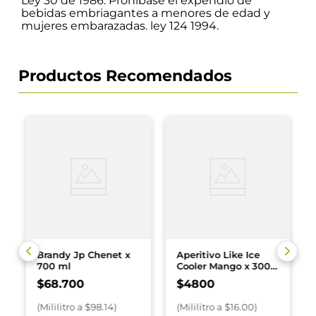
Ley 30 de 1986. Prohíbase el expendio de
bebidas embriagantes a menores de edad y
mujeres embarazadas. ley 124 1994.
Productos Recomendados
Brandy Jp Chenet x
Aperitivo Like Ice
700 ml
Cooler Mango x 300
ml
$
68
.
700
$
4800
(
Mililitro
a $
98.14
)
(
Mililitro
a $
16.00
)