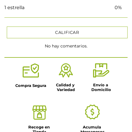
1 estrella
0%
CALIFICAR
No hay comentarios.
★
★
★
★
★
Tu nombre
Título
Calidad y 
Envío a 
Compra Segura
Variedad
Domicilio
Dirección de email
Escribe un comentario
Recoge en 
Acumula 
Tienda
Mercapesos