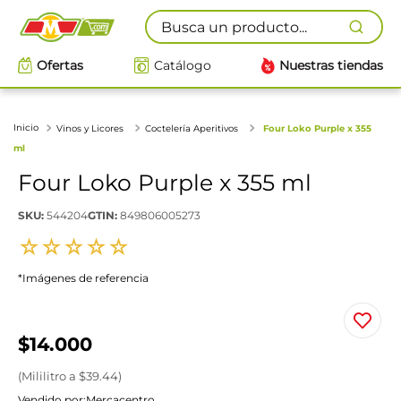
Busca un producto...
Ofertas
Catálogo
Nuestras tiendas
Vinos y Licores
Coctelería Aperitivos
Four Loko Purple x 355
ml
Four Loko Purple x 355 ml
SKU
:
544204
GTIN
:
849806005273
☆
☆
☆
☆
☆
*Imágenes de referencia
$
14
.
000
(
Mililitro
a $
39.44
)
Vendido por:
Mercacentro