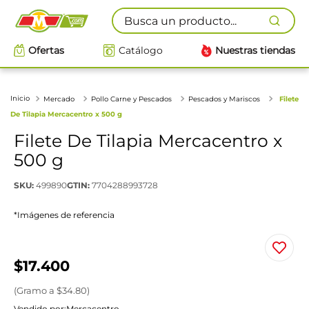
Busca un producto...
Ofertas
Catálogo
Nuestras tiendas
Mercado
Pollo Carne y Pescados
Pescados y Mariscos
Filete
De Tilapia Mercacentro x 500 g
Filete De Tilapia Mercacentro x
500 g
SKU
:
499890
GTIN
:
7704288993728
*Imágenes de referencia
$
17
.
400
(
Gramo
a $
34.80
)
Vendido por:
Mercacentro