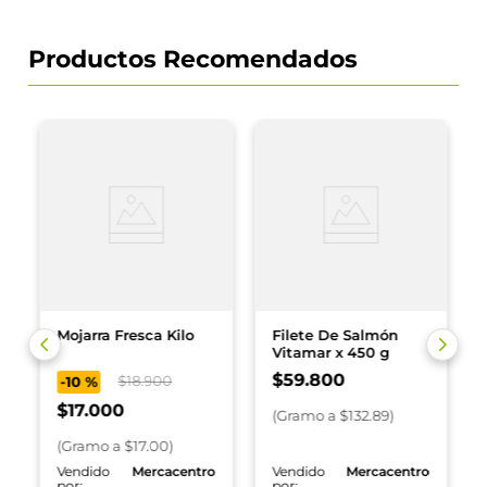
Productos Recomendados
Mojarra Fresca Kilo
Filete De Salmón
Vitamar x 450 g
$
59
.
800
$
18
.
900
-
10 %
$
17
.
000
(
Gramo
a $
132.89
)
(
Gramo
a $
17.00
)
o
Vendido
Mercacentro
Vendido
Mercacentro
por:
por: