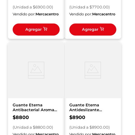
(
Unidad
a $
6900.00
)
(
Unidad
a $
7700.00
)
Vendido por:
Mercacentro
Vendido por:
Mercacentro
Agregar
Agregar
Guante Eterna
Guante Eterna
Antibacterial Aroma
Antideslizante
Talla 7.5 Gratis Paño
Multiusos Talla 9
$
8800
$
8900
Doméstico
(
Unidad
a $
8800.00
)
(
Unidad
a $
8900.00
)
Vendido por:
Mercacentro
Vendido por:
Mercacentro