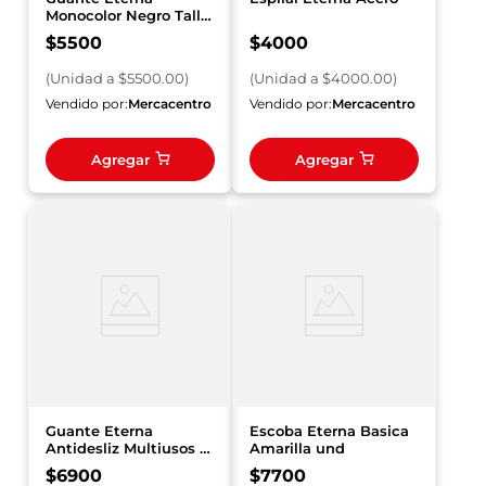
Monocolor Negro Talla
7.5 Semi Industrial
$
5500
$
4000
(
Unidad
a $
5500.00
)
(
Unidad
a $
4000.00
)
Vendido por:
Mercacentro
Vendido por:
Mercacentro
Agregar
Agregar
Guante Eterna
Escoba Eterna Basica
Antidesliz Multiusos T
Amarilla und
7.5 Doméstico Gratis
$
6900
$
7700
Paño