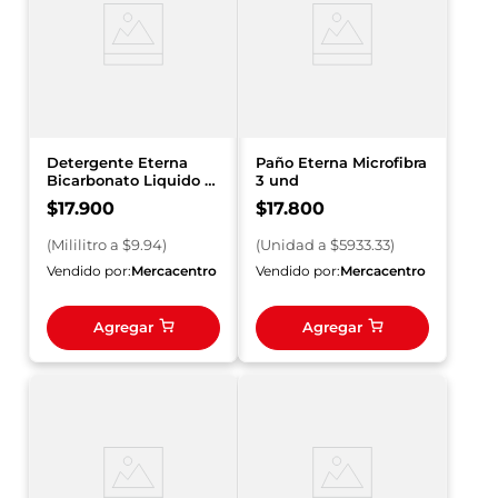
Detergente Eterna
Paño Eterna Microfibra
Bicarbonato Liquido x
3 und
1800 ml Doypack
$
17
.
900
$
17
.
800
(
Mililitro
a $
9.94
)
(
Unidad
a $
5933.33
)
Vendido por:
Mercacentro
Vendido por:
Mercacentro
Agregar
Agregar