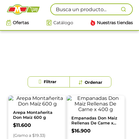
Busca un producto...
Ofertas
Catálogo
Nuestras tiendas
Arepa Montañerita
Don Maíz 600 g
Empanadas Don Maiz
Rellenas De Carne x
$
11
.
600
400 g
$
16
.
900
(
Gramo
a $
19.33
)