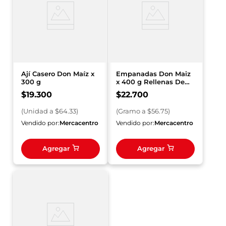
Ají Casero Don Maíz x
Empanadas Don Maiz
300 g
x 400 g Rellenas De
Carne x 20 und
$
19
.
300
$
22
.
700
(
Unidad
a $
64.33
)
(
Gramo
a $
56.75
)
Vendido por:
Mercacentro
Vendido por:
Mercacentro
Agregar
Agregar