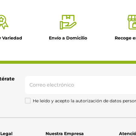
y Variedad
Envío a Domicilio
Recoge e
il
ntario
térate 
He leído y acepto la autorización de datos person
Enviar comentario
 Legal
Nuestra Empresa
Atenció