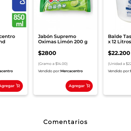
centro
Jabón Supremo
Balde Ta
nd
Oximas Limón 200 g
x 12 Litro
$
2800
$
22
.
200
(
Gramo
a $
14.00
)
(
Unidad
a $
2
acentro
Vendido por:
Mercacentro
Vendido por:
Agregar
Agregar
Comentarios