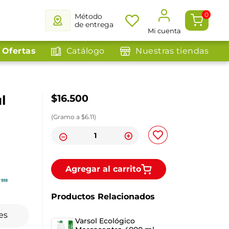
0
Método
de entrega
Mi cuenta
Ofertas
Catálogo
Nuestras tiendas
l
$
16
.
500
(
Gramo
a $
6.11
)
Agregar al carrito
Productos Relacionados
es
Varsol Ecológico