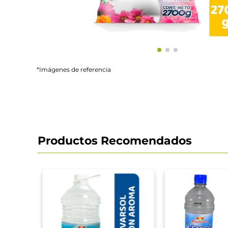
*Imágenes de referencia
Productos Recomendados
zado
m3