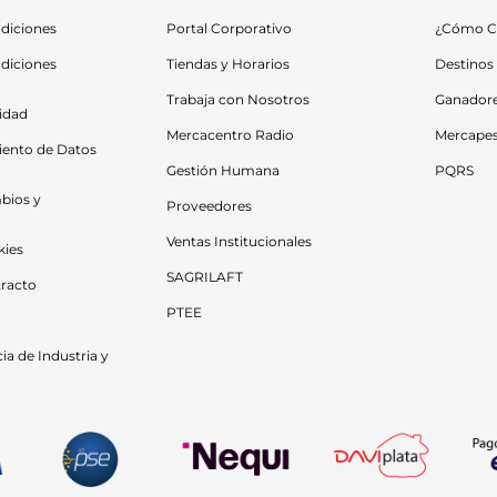
diciones
Portal Corporativo
¿Cómo C
diciones 
Tiendas y Horarios
Destinos
Trabaja con Nosotros
Ganador
cidad
Mercacentro Radio
Mercape
iento de Datos 
Gestión Humana
PQRS
bios y 
Proveedores
Ventas Institucionales
kies
SAGRILAFT
racto
PTEE
a de Industria y 