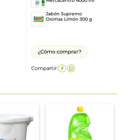
Mercacentro 4000 ml
Jabón Supremo
Oximas Limón 300 g
¿Cómo comprar?
Compartir:
Varso
Puro 
$
26
.