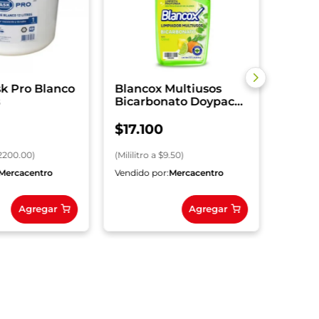
(
Mililitr
sk Pro Blanco
Blancox Multiusos
s
Bicarbonato Doypack
1800 ml
$
17
.
100
2200.00
)
(
Mililitro
a $
9.50
)
Mercacentro
Vendido por:
Mercacentro
Vendido
Agregar
Agregar