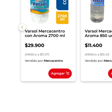
$
31.50
)
Varsol Mercacentro
Varsol Merca
con Aroma 2700 ml
Aroma 850 u
$
29
.
900
$
11
.
400
(
Mililitro
a $
11.07
)
(
Mililitro
a $
13.41
)
ro
Vendido por:
Mercacentro
Vendido por:
Merc
gar
Agregar