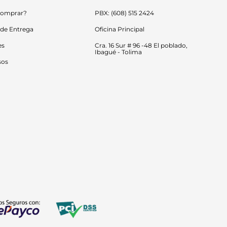
omprar?
PBX: (608) 515 2424
 de Entrega
Oficina Principal
es
Cra. 16 Sur # 96 -48 El poblado, 
Ibagué - Tolima
sos