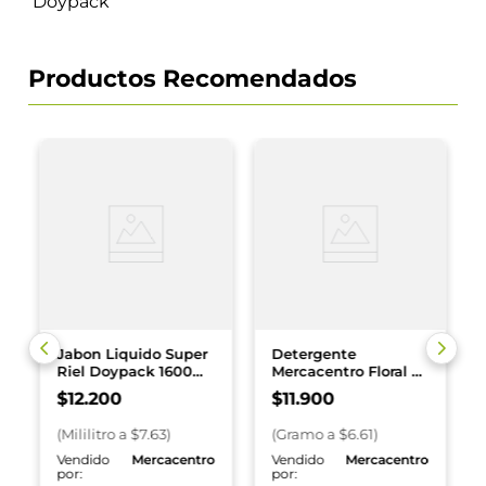
Doypack
Productos Recomendados
Jabon Liquido Super
Detergente
Riel Doypack 1600
Mercacentro Floral x
ml
1800 g
$
12
.
200
$
11
.
900
(
Mililitro
a $
7.63
)
(
Gramo
a $
6.61
)
o
Vendido
Mercacentro
Vendido
Mercacentro
por:
por: