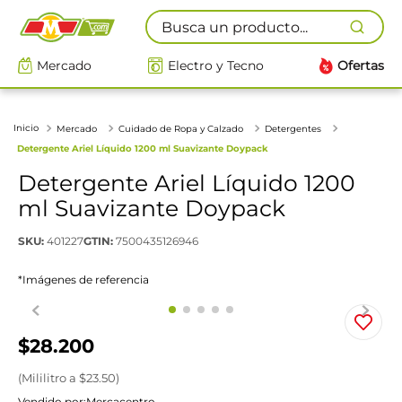
Busca un producto...
Mercado
Electro y Tecno
Ofertas
Mercado
Cuidado de Ropa y Calzado
Detergentes
Detergente Ariel Líquido 1200 ml Suavizante Doypack
Detergente Ariel Líquido 1200
ml Suavizante Doypack
SKU
:
401227
GTIN
:
7500435126946
*Imágenes de referencia
$
28
.
200
(
Mililitro
a $
23.50
)
Vendido por:
Mercacentro