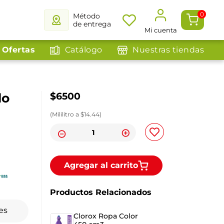
0
Método
de entrega
Mi cuenta
Ofertas
Catálogo
Nuestras tiendas
do
$
6500
(
Mililitro
a $
14.44
)
Agregar al carrito
Productos Relacionados
es
Clorox Ropa Color