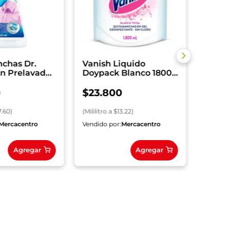
(
Mililitr
chas Dr.
Vanish Liquido
n Prelavado
Doypack Blanco 1800
ml
0
$
23
.
800
7.60
)
(
Mililitro
a $
13.22
)
Mercacentro
Vendido por:
Mercacentro
Vendido
Agregar
Agregar