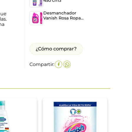
450 cm3
Desmanchador
que
Vanish Rosa Ropa
as.
Color x 3785 ml
na
¿Cómo comprar?
Compartir:
Vanis
Pack 
$
25