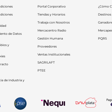
diciones
Portal Corporativo
¿Cómo C
diciones 
Tiendas y Horarios
Destinos
Trabaja con Nosotros
Ganador
cidad
Mercacentro Radio
Mercape
iento de Datos 
Gestión Humana
PQRS
bios y 
Proveedores
Ventas Institucionales
kies
SAGRILAFT
racto
PTEE
a de Industria y 