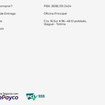
omprar?
PBX: (608) 515 2424
 de Entrega
Oficina Principal
es
Cra. 16 Sur # 96 -48 El poblado, 
Ibagué - Tolima
sos