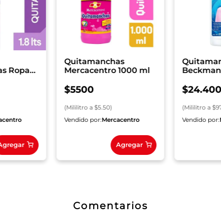
Quitamanchas
Quitaman
as Ropa
Mercacentro 1000 ml
Beckman
x 250 ml
$
5500
$
24
.
40
(
Mililitro
a $
5.50
)
(
Mililitro
a $
9
acentro
Vendido por:
Mercacentro
Vendido por:
Agregar
Agregar
Comentarios