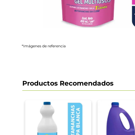
*Imágenes de referencia
Productos Recomendados
anish
900 ml