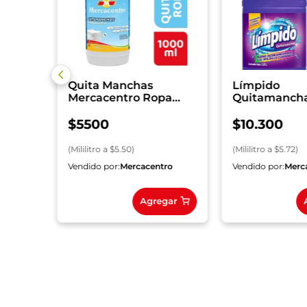
Quita Manchas
Límpido
Mercacentro Ropa
Quitamanch
Blanca 1000 ml
Color 1.8 L
$
5500
$
10
.
300
(
Mililitro
a $
5.50
)
(
Mililitro
a $
5.72
)
ro
Vendido por:
Mercacentro
Vendido por:
Merc
gar
Agregar