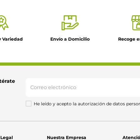
y Variedad
Envío a Domicilio
Recoge e
il
ntario
térate 
He leído y acepto la autorización de datos person
Enviar comentario
 Legal
Nuestra Empresa
Atenció