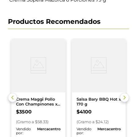
Productos Recomendados
Crema Maggi Pollo
Salsa Bary BBQ Hot x
Con Champinones x
170 g
60 g
$
3500
$
4100
(
Gramo
a $
58.33
)
(
Gramo
a $
24.12
)
o
Vendido
Mercacentro
Vendido
Mercacentro
por:
por: