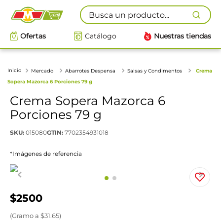
Busca un producto...
Ofertas
Catálogo
Nuestras tiendas
Mercado
Abarrotes Despensa
Salsas y Condimentos
Crema
Sopera Mazorca 6 Porciones 79 g
Crema Sopera Mazorca 6
Porciones 79 g
SKU
:
015080
GTIN
:
7702354931018
*Imágenes de referencia
$
2500
(
Gramo
a $
31.65
)