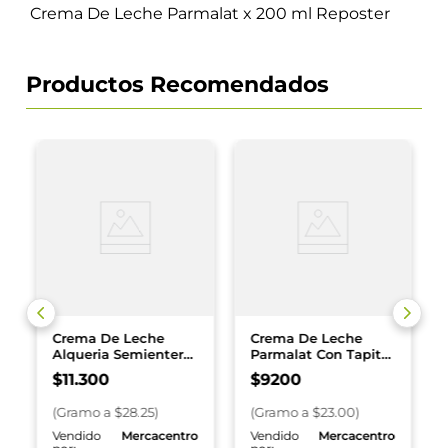
Crema De Leche Parmalat x 200 ml Reposter
Productos Recomendados
Crema De Leche
Crema De Leche
Alqueria Semientera
Parmalat Con Tapita
x 400 g
x 400 g
$
11
.
300
$
9200
(
Gramo
a $
28.25
)
(
Gramo
a $
23.00
)
o
Vendido
Mercacentro
Vendido
Mercacentro