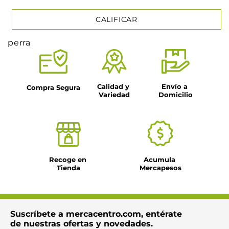
CALIFICAR
perra
★
★
★
★
★
Tu nombre
Calidad y 
Envío a 
Compra Segura
Variedad
Domicilio
Título
Dirección de email
Recoge en 
Acumula 
Tienda
Mercapesos
Escribe un comentario
Suscríbete a mercacentro.com, entérate
de nuestras ofertas y novedades.