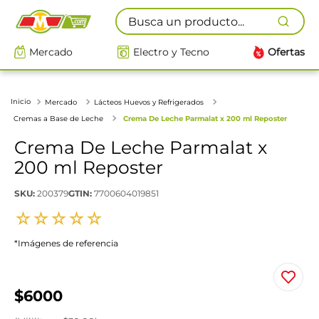
Busca un producto...
Mercado
Electro y Tecno
Ofertas
Mercado
Lácteos Huevos y Refrigerados
Cremas a Base de Leche
Crema De Leche Parmalat x 200 ml Reposter
Crema De Leche Parmalat x
200 ml Reposter
SKU
:
200379
GTIN
:
7700604019851
☆
☆
☆
☆
☆
*Imágenes de referencia
$
6000