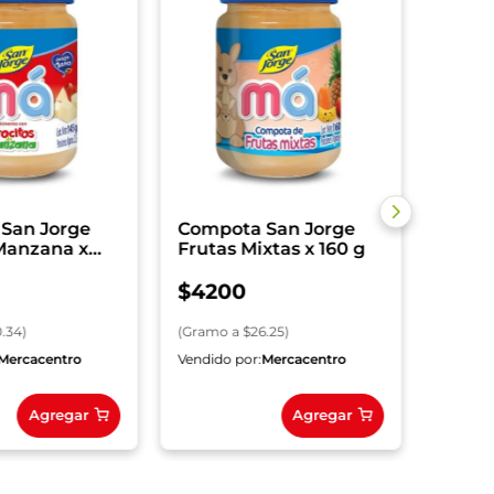
Compo
Meloc
$
42
(
Gramo
San Jorge
Compota San Jorge
 Manzana x
Frutas Mixtas x 160 g
$
4200
0.34
)
(
Gramo
a $
26.25
)
Mercacentro
Vendido por:
Mercacentro
Vendido
Agregar
Agregar