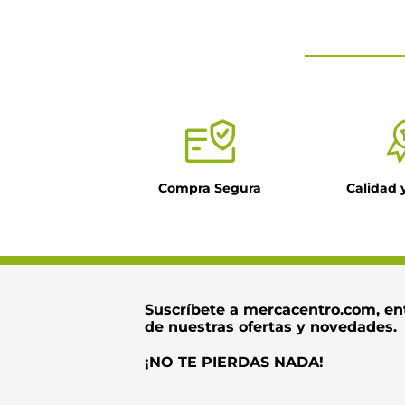
★
★
★
★
Tu nombre
Título
Compra Segura
Calidad 
Dirección de ema
Escribe un come
Suscríbete a mercacentro.com, en
de nuestras ofertas y novedades.
¡NO TE PIERDAS NADA!