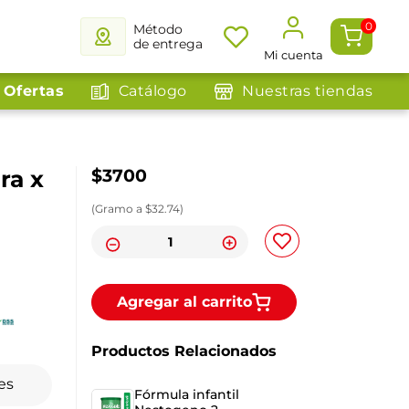
0
Método
de entrega
Mi cuenta
Ofertas
Catálogo
Nuestras tiendas
ra x
$
3700
(
Gramo
a $
32.74
)
Agregar al carrito
Productos Relacionados
es
Fórmula infantil