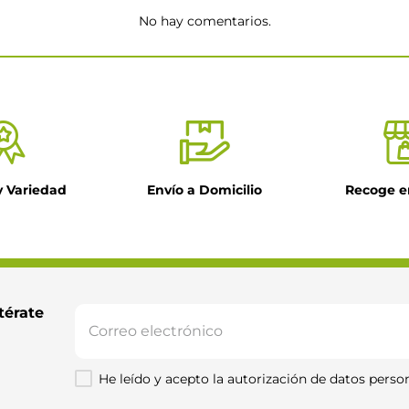
No hay comentarios.
★
y Variedad
Envío a Domicilio
Recoge e
il
ntario
térate 
He leído y acepto la autorización de datos person
Enviar comentario