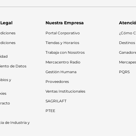
 Legal
Nuestra Empresa
Atenció
diciones
Portal Corporativo
¿Cómo C
diciones 
Tiendas y Horarios
Destinos
Trabaja con Nosotros
Ganador
cidad
Mercacentro Radio
Mercape
iento de Datos 
Gestión Humana
PQRS
bios y 
Proveedores
Ventas Institucionales
kies
SAGRILAFT
racto
PTEE
a de Industria y 