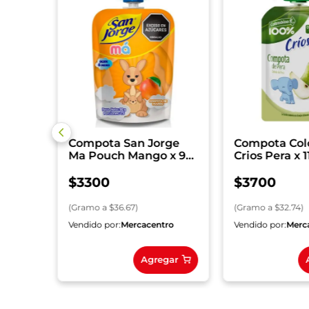
rge
Compota San Jorge
Compota Co
Ma Pouch Mango x 90
Crios Pera x 1
g
Doypack
$
3300
$
3700
(
Gramo
a $
36.67
)
(
Gramo
a $
32.74
)
ro
Vendido por:
Mercacentro
Vendido por:
Merc
gar
Agregar