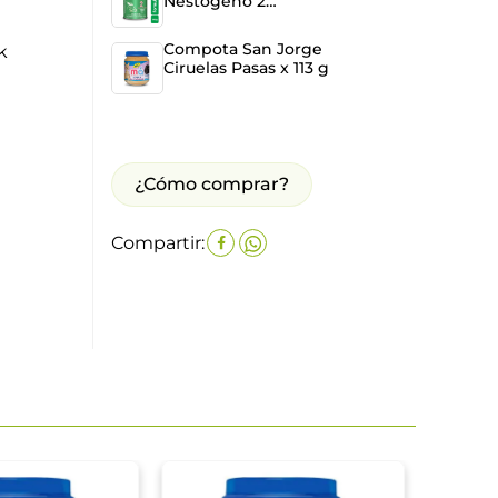
Nestogeno 2
Confortis 800 g
Compota San Jorge
k
Ciruelas Pasas x 113 g
¿Cómo comprar?
Compartir: