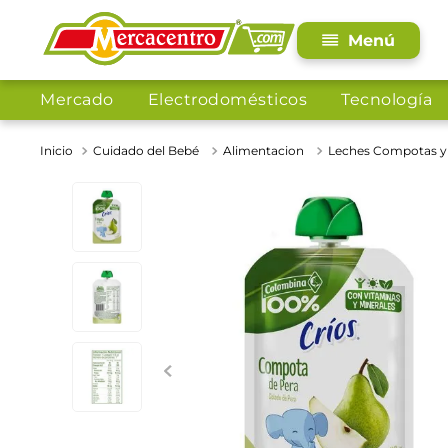
Mercado
Electrodomésticos
Tecnología
Cuidado del Bebé
Alimentacion
Leches Compotas y 