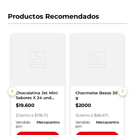
Productos Recomendados
Chocolatina Jet Mini
Chocmelos Besos 30
Sabores X 24 und
g
Surtida 144 g
$
19
.
600
$
2000
(
Gramo
a $
136.11
)
(
Gramo
a $
66.67
)
o
Vendido
Mercacentro
Vendido
Mercacentro
por:
por: