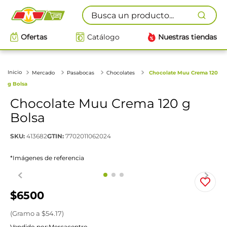
Busca un producto...
Ofertas
Catálogo
Nuestras tiendas
Mercado
Pasabocas
Chocolates
Chocolate Muu Crema 120
g Bolsa
Chocolate Muu Crema 120 g
Bolsa
SKU
:
413682
GTIN
:
7702011062024
*Imágenes de referencia
$
6500
(
Gramo
a $
54.17
)
Vendido por:
Mercacentro