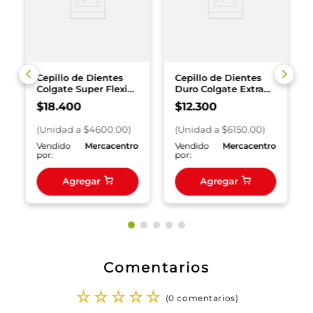
Cepillo de Dientes
Cepillo de Dientes
Colgate Super Flexi
Duro Colgate Extra
Suave x4und
Clean Doble Accion x
$
18
.
400
$
12
.
300
2
(
Unidad
a $
4600.00
)
(
Unidad
a $
6150.00
)
o
Vendido
Mercacentro
Vendido
Mercacentro
por:
por:
Agregar
Agregar
Comentarios
☆
☆
☆
☆
☆
(0 comentarios)