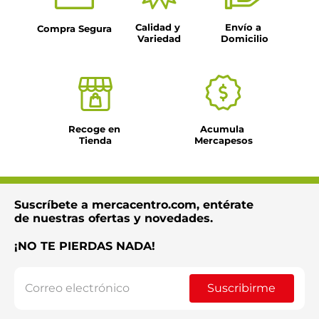
Título
Calidad y 
Envío a 
Compra Segura
Variedad
Domicilio
Dirección de email
Escribe un comentario
Recoge en 
Acumula 
Tienda
Mercapesos
Suscríbete a mercacentro.com, entérate
Enviar comentario
de nuestras ofertas y novedades.
¡NO TE PIERDAS NADA!
Suscribirme