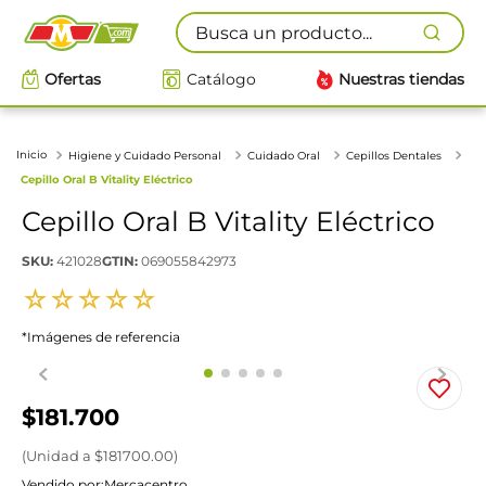
Busca un producto...
Ofertas
Catálogo
Nuestras tiendas
Higiene y Cuidado Personal
Cuidado Oral
Cepillos Dentales
Cepillo Oral B Vitality Eléctrico
Cepillo Oral B Vitality Eléctrico
SKU
:
421028
GTIN
:
069055842973
☆
☆
☆
☆
☆
*Imágenes de referencia
$
181
.
700
(
Unidad
a $
181700.00
)
Vendido por:
Mercacentro