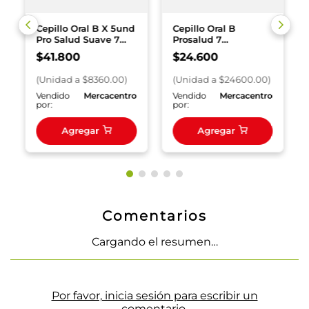
Cepillo Oral B X 5und
Cepillo Oral B
Pro Salud Suave 7
Prosalud 7
Beneficios
Beneficios 2X1
$
41
.
800
$
24
.
600
(
Unidad
a $
8360.00
)
(
Unidad
a $
24600.00
)
o
Vendido
Mercacentro
Vendido
Mercacentro
por:
por:
Agregar
Agregar
Comentarios
Cargando el resumen…
Por favor, inicia sesión para escribir un
comentario.