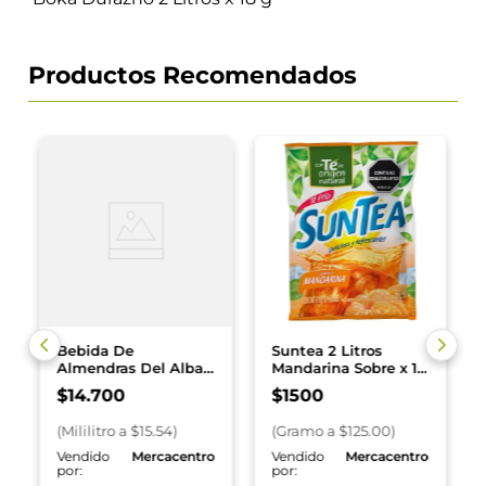
Productos Recomendados
Bebida De
Suntea 2 Litros
Almendras Del Alba
Mandarina Sobre x 12
Sin Azúcar 946 ml
g
$
14
.
700
$
1500
(
Mililitro
a $
15.54
)
(
Gramo
a $
125.00
)
o
Vendido
Mercacentro
Vendido
Mercacentro
por:
por: