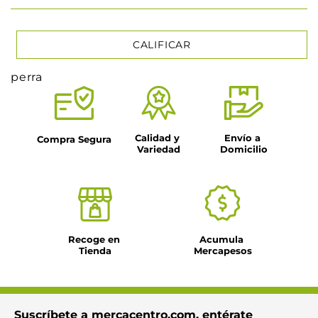
CALIFICAR
perra
★
★
★
★
★
Tu nombre
Calidad y 
Envío a 
Compra Segura
Variedad
Domicilio
Título
Dirección de email
Recoge en 
Acumula 
Tienda
Mercapesos
Escribe un comentario
Suscríbete a mercacentro.com, entérate