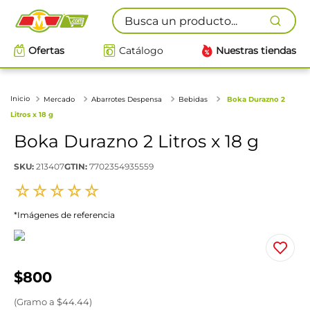
Busca un producto...
Ofertas
Catálogo
Nuestras tiendas
Mercado
Abarrotes Despensa
Bebidas
Boka Durazno 2
Litros x 18 g
Boka Durazno 2 Litros x 18 g
SKU
:
213407
GTIN
:
7702354935559
☆
☆
☆
☆
☆
*Imágenes de referencia
$
800
(
Gramo
a $
44.44
)