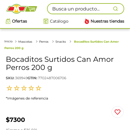
Busca un producto...
Ofertas
Catálogo
Nuestras tiendas
Mascotas
Perros
Snacks
Bocaditos Surtidos Can Amor
Perros 200 g
Bocaditos Surtidos Can Amor
Perros 200 g
SKU
:
369949
GTIN
:
7702487006706
☆
☆
☆
☆
☆
*Imágenes de referencia
$
7300
(
Gramo
a $
36.50
)