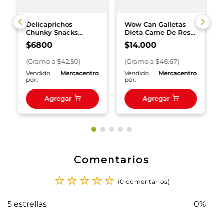
Delicaprichos
Wow Can Galletas
Chunky Snacks
Dieta Carne De Res x
Perros 160 g
300 g
$
6800
$
14
.
000
(
Gramo
a $
42.50
)
(
Gramo
a $
46.67
)
o
Vendido
Mercacentro
Vendido
Mercacentro
por:
por:
Agregar
Agregar
Comentarios
☆
☆
☆
☆
☆
(0 comentarios)
5 estrellas
0%