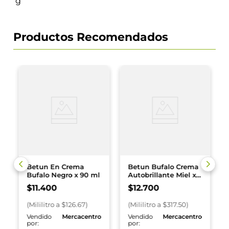
g
Productos Recomendados
Betun En Crema
Betun Bufalo Crema
Bufalo Negro x 90 ml
Autobrillante Miel x
40 ml
$
11
.
400
$
12
.
700
(
Mililitro
a $
126.67
)
(
Mililitro
a $
317.50
)
o
Vendido
Mercacentro
Vendido
Mercacentro
por:
por: