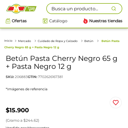
Busca un producto...
Ofertas
Catálogo
Nuestras tiendas
Mercado
Cuidado de Ropa y Calzado
Betún
Betún Pasta
Cherry Negro 65 g + Pasta Negro 12 g
Betún Pasta Cherry Negro 65 g
+ Pasta Negro 12 g
SKU
:
206883
GTIN
:
7702626167381
*Imágenes de referencia
$
15
.
900
(
Gramo
a $
244.62
)
Vendido por:
Mercacentro