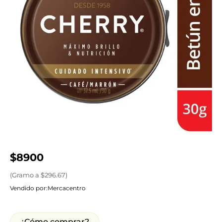
$
8900
(
Gramo
a $
296.67
)
Vendido por:
Mercacentro
¿Cómo comprar?