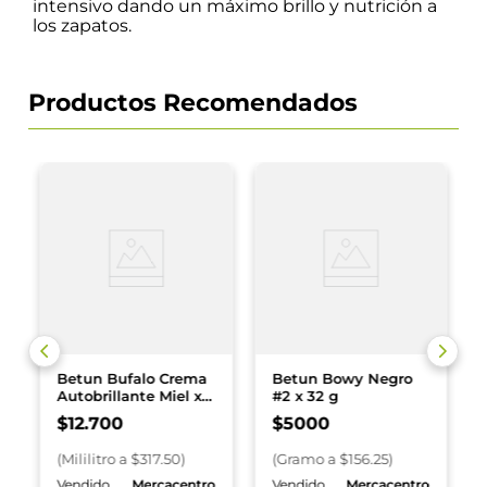
intensivo dando un máximo brillo y nutrición a
los zapatos.
Productos Recomendados
Betun Bufalo Crema
Betun Bowy Negro
Autobrillante Miel x
#2 x 32 g
40 ml
$
12
.
700
$
5000
(
Mililitro
a $
317.50
)
(
Gramo
a $
156.25
)
o
Vendido
Mercacentro
Vendido
Mercacentro