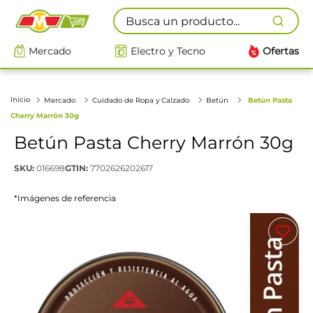
Busca un producto...
Mercado
Electro y Tecno
Ofertas
Mercado
Cuidado de Ropa y Calzado
Betún
Betún Pasta
Cherry Marrón 30g
Betún Pasta Cherry Marrón 30g
SKU
:
016698
GTIN
:
7702626202617
*Imágenes de referencia