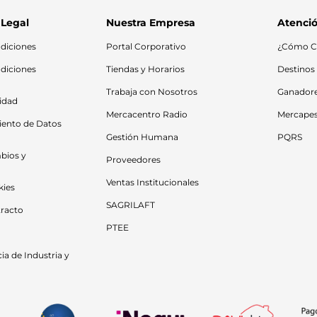
 Legal
Nuestra Empresa
Atenció
diciones
Portal Corporativo
¿Cómo C
diciones 
Tiendas y Horarios
Destinos
Trabaja con Nosotros
Ganador
cidad
Mercacentro Radio
Mercape
iento de Datos 
Gestión Humana
PQRS
bios y 
Proveedores
Ventas Institucionales
kies
SAGRILAFT
racto
PTEE
a de Industria y 