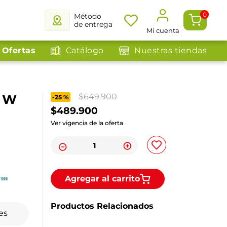
0
Método
de entrega
Mi cuenta
Ofertas
Catálogo
Nuestras tiendas
0 W
$
649
.
900
-
25 %
$
489
.
900
Ver vigencia de la oferta
Agregar al carrito
Productos Relacionados
es