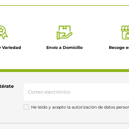
y Variedad
Envío a Domicilio
Recoge e
il
ntario
térate 
He leído y acepto la autorización de datos person
Enviar comentario