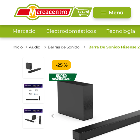
Mercado
Electrodomésticos
Tecnología
Audio
Barras de Sonido
Barra De Sonido Hisense 
-
25 %