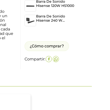
Barra De Sonido
Hisense 120W HS1000
ido
y un
Barra De Sonido
ión
Hisense 240 W
onal
HS2100
 cada
dad que
 el
¿Cómo comprar?
Compartir: