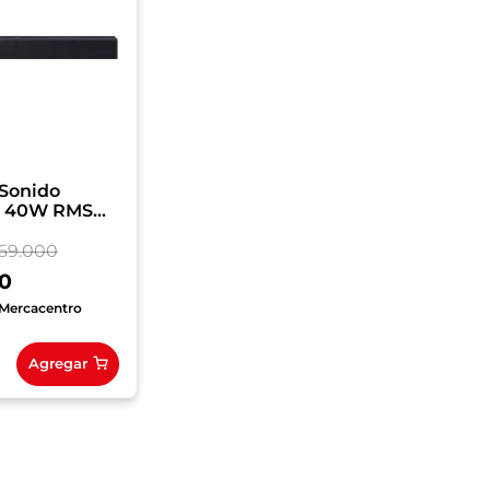
 Sonido
 40W RMS
F/ZL
69
.
000
0
Mercacentro
Agregar