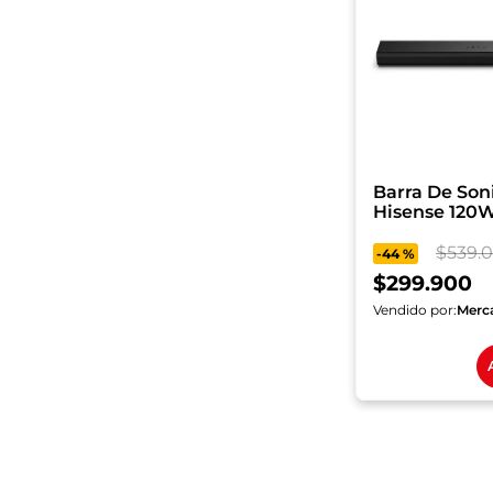
Barra De Son
$
539
.
0
-
44 %
$
299
.
900
Vendido por:
Merc