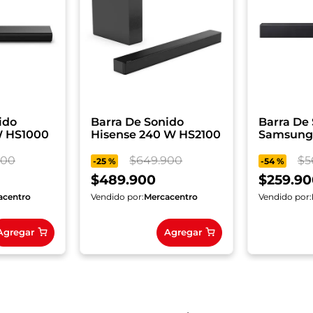
ido
Barra De Sonido
Barra De
Hisense 120W HS1000
Hisense 240 W HS2100
Samsung
HW-B400
00
$
649
.
900
$
5
-
25 %
-
54 %
$
489
.
900
$
259
.
90
acentro
Vendido por:
Mercacentro
Vendido por:
Agregar
Agregar