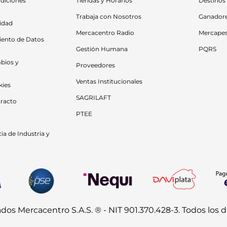
diciones 
Tiendas y Horarios
Destinos
Trabaja con Nosotros
Ganador
cidad
Mercacentro Radio
Mercape
iento de Datos 
Gestión Humana
PQRS
bios y 
Proveedores
Ventas Institucionales
kies
SAGRILAFT
racto
PTEE
a de Industria y 
s Mercacentro S.A.S. ® - NIT 901.370.428-3. Todos los 