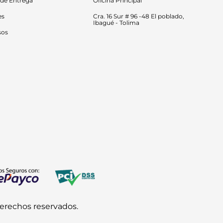
 de Entrega
Oficina Principal
es
Cra. 16 Sur # 96 -48 El poblado, 
Ibagué - Tolima
sos
derechos reservados.