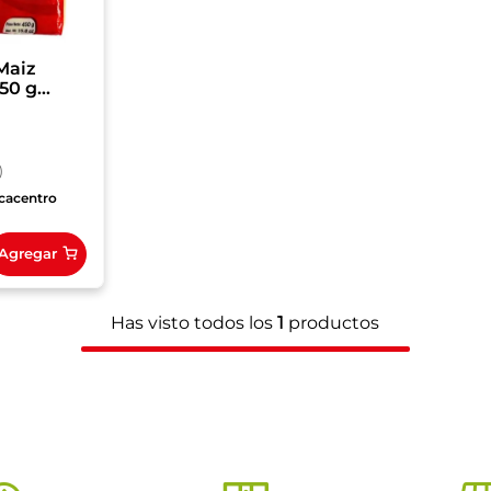
Maiz
50 g
)
cacentro
Agregar
Has visto todos los
1
productos