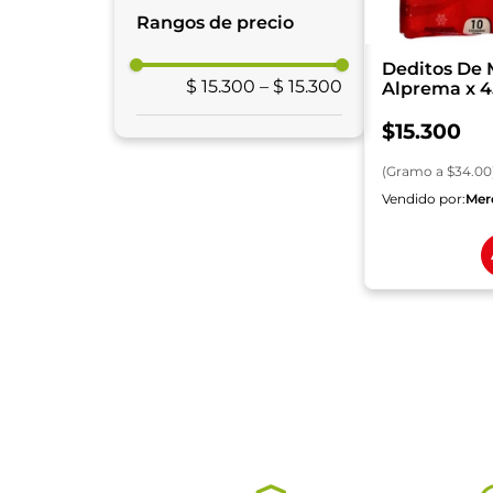
Comida Precocida
Rangos de precio
Deditos De 
$ 15.300
–
$ 15.300
Alprema x 4
Carne
$
15
.
300
(
Gramo
a $
34.00
Vendido por:
Mer