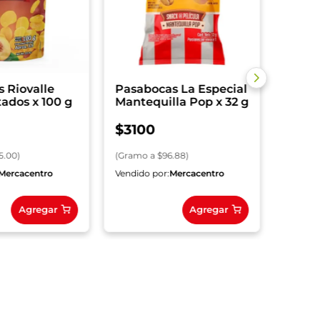
(
Gramo
 Riovalle
Pasabocas La Especial
ados x 100 g
Mantequilla Pop x 32 g
$
3100
25.00
)
(
Gramo
a $
96.88
)
Mercacentro
Vendido por:
Mercacentro
Vendido
Agregar
Agregar