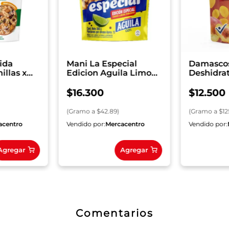
ida
Mani La Especial
Damascos
illas x
Edicion Aguila Limon
Deshidrat
Pimienta x 380 g
$
16
.
300
$
12
.
500
(
Gramo
a $
42.89
)
(
Gramo
a $
1
acentro
Vendido por:
Mercacentro
Vendido por:
Agregar
Agregar
Comentarios