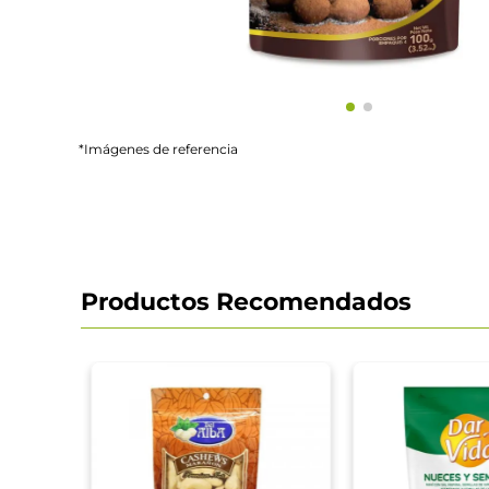
*Imágenes de referencia
Productos Recomendados
oba 35