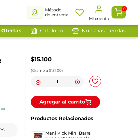
0
Método
de entrega
Mi cuenta
Ofertas
Catálogo
Nuestras tiendas
e
$
15
.
100
(
Gramo
a $
151.00
)
Agregar al carrito
Productos Relacionados
es
Mani Kick Mini Barra