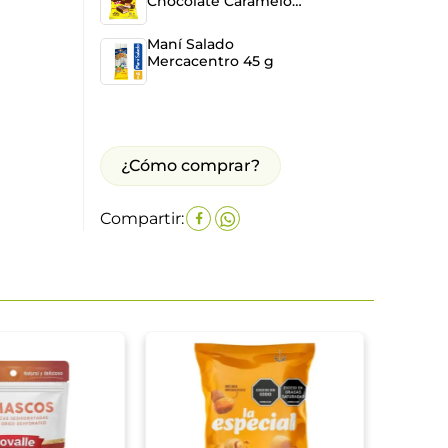
Chocolate Caramelo
Mani 12 und x 162 g
Maní Salado
Mercacentro 45 g
¿Cómo comprar?
Compartir:
Pasab
Espec
21 g
$
180