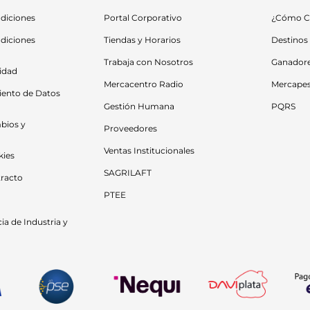
diciones
Portal Corporativo
¿Cómo C
diciones 
Tiendas y Horarios
Destinos
Trabaja con Nosotros
Ganador
cidad
Mercacentro Radio
Mercape
iento de Datos 
Gestión Humana
PQRS
bios y 
Proveedores
Ventas Institucionales
kies
SAGRILAFT
racto
PTEE
a de Industria y 