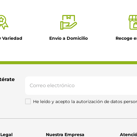
y Variedad
Envío a Domicilio
Recoge e
il
ntario
térate 
He leído y acepto la autorización de datos person
Enviar comentario
 Legal
Nuestra Empresa
Atenció