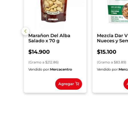
Marañon Del Alba
Mezcla Dar V
Salado x 70 g
Nueces y Sem
180 g
$
14
.
900
$
15
.
100
(
Gramo
a $
212.86
)
(
Gramo
a $
83.89
)
ro
Vendido por:
Mercacentro
Vendido por:
Merc
gar
Agregar