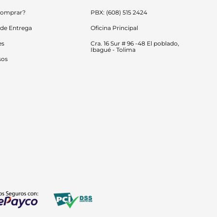
omprar?
PBX: (608) 515 2424
 de Entrega
Oficina Principal
es
Cra. 16 Sur # 96 -48 El poblado, 
Ibagué - Tolima
sos