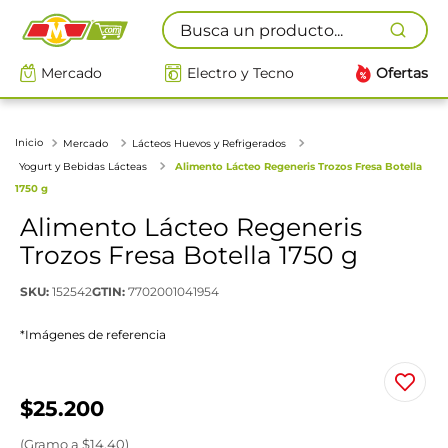
Busca un producto...
Mercado
Electro y Tecno
Ofertas
Mercado
Lácteos Huevos y Refrigerados
Yogurt y Bebidas Lácteas
Alimento Lácteo Regeneris Trozos Fresa Botella
1750 g
Alimento Lácteo Regeneris
Trozos Fresa Botella 1750 g
SKU
:
152542
GTIN
:
7702001041954
*Imágenes de referencia
$
25
.
200
(
Gramo
a $
14.40
)