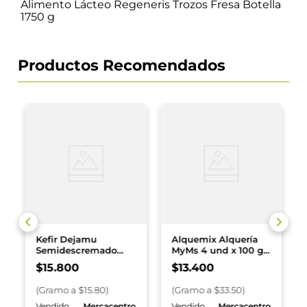
Alimento Lácteo Regeneris Trozos Fresa Botella
1750 g
Productos Recomendados
Kefir Dejamu
Alquemix Alquería
Semidescremado
MyMs 4 und x 100 g
Natural Sin Dulce x
c/u
$
15
.
800
$
13
.
400
1000 g
(
Gramo
a $
15.80
)
(
Gramo
a $
33.50
)
o
Vendido
Mercacentro
Vendido
Mercacentro