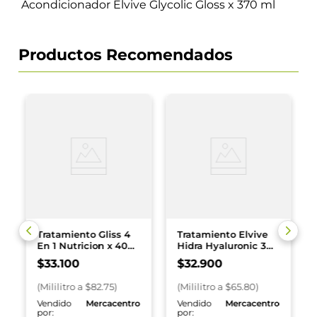
Acondicionador Elvive Glycolic Gloss x 370 ml
Productos Recomendados
Tratamiento Gliss 4
Tratamiento Elvive
En 1 Nutricion x 400
Hidra Hyaluronic 3
ml
en 1 x 500 ml
$
33
.
100
$
32
.
900
(
Mililitro
a $
82.75
)
(
Mililitro
a $
65.80
)
o
Vendido
Mercacentro
Vendido
Mercacentro
por:
por: