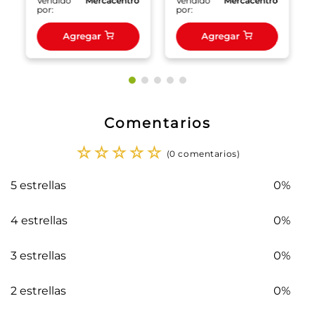
o
Vendido
Mercacentro
Vendido
Mercacentro
por:
por:
Agregar
Agregar
Comentarios
☆
☆
☆
☆
☆
(0 comentarios)
5 estrellas
0%
4 estrellas
0%
3 estrellas
0%
2 estrellas
0%