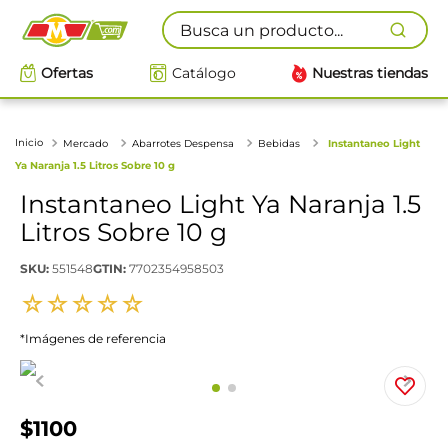
Busca un producto...
Ofertas
Catálogo
Nuestras tiendas
Mercado
Abarrotes Despensa
Bebidas
Instantaneo Light
Ya Naranja 1.5 Litros Sobre 10 g
Instantaneo Light Ya Naranja 1.5
Litros Sobre 10 g
SKU
:
551548
GTIN
:
7702354958503
☆
☆
☆
☆
☆
*Imágenes de referencia
$
1100