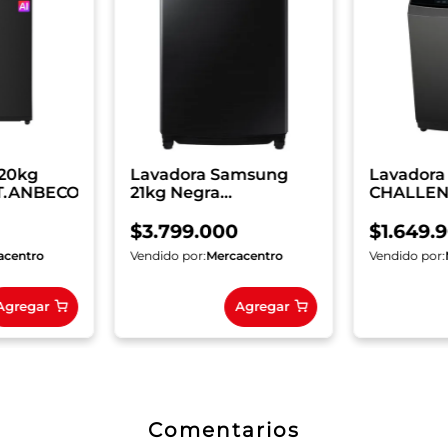
 20kg
Lavadora Samsung
Lavadora
T.ANBECOL
21kg Negra
CHALLEN
WA80F21S8BCO
Carga Su
CW5718D
$
3
.
799
.
000
$
1
.
649
.
acentro
Vendido por:
Mercacentro
Vendido por:
Agregar
Agregar
Comentarios