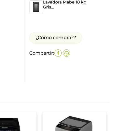
Lavadora Mabe 18 kg
Gris
LMA8120WDGAB0
¿Cómo comprar?
Compartir:
Lava
Carga