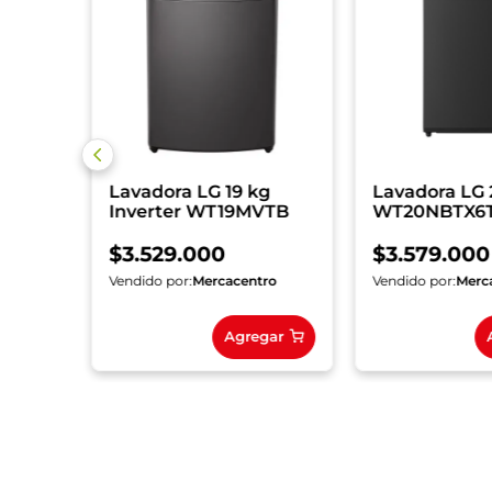
Lavadora LG 19 kg
Lavadora LG
Inverter WT19MVTB
WT20NBTX6
$
3
.
529
.
000
$
3
.
579
.
000
ro
Vendido por:
Mercacentro
Vendido por:
Merc
gar
Agregar