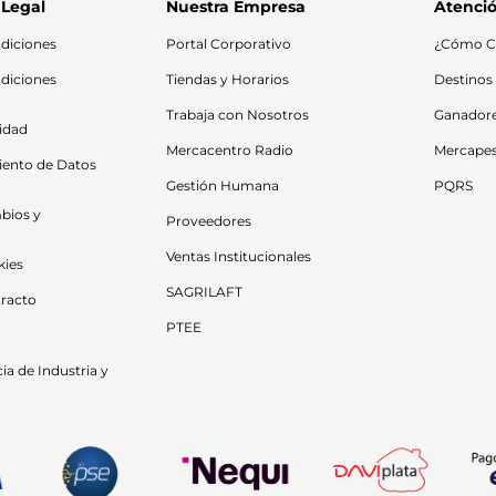
 Legal
Nuestra Empresa
Atenció
diciones
Portal Corporativo
¿Cómo C
diciones 
Tiendas y Horarios
Destinos
Trabaja con Nosotros
Ganador
cidad
Mercacentro Radio
Mercape
iento de Datos 
Gestión Humana
PQRS
bios y 
Proveedores
Ventas Institucionales
kies
SAGRILAFT
racto
PTEE
a de Industria y 