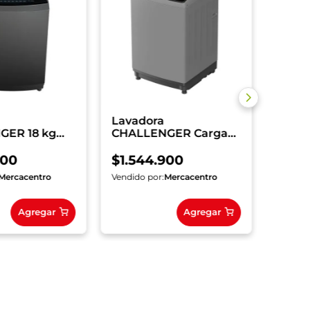
Gris
$
6
.
7
Lavadora
GER 18 kg
CHALLENGER Carga
perior
Superior 15 kg
G
CW5715DG
900
$
1
.
544
.
900
Mercacentro
Vendido por:
Mercacentro
Vendido
Agregar
Agregar