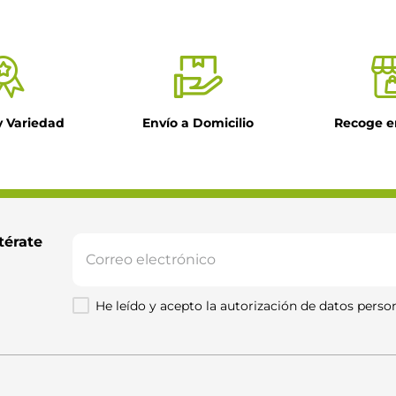
y Variedad
Envío a Domicilio
Recoge e
il
ntario
térate 
He leído y acepto la autorización de datos person
Enviar comentario