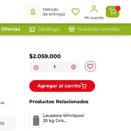
0
Método
de entrega
Mi cuenta
Ofertas
Catálogo
Nuestras tiendas
$
2
.
059
.
000
Agregar al carrito
Productos Relacionados
Lavadora Whirlpool
25 kg Gris
es
8MWTWLA41WJG