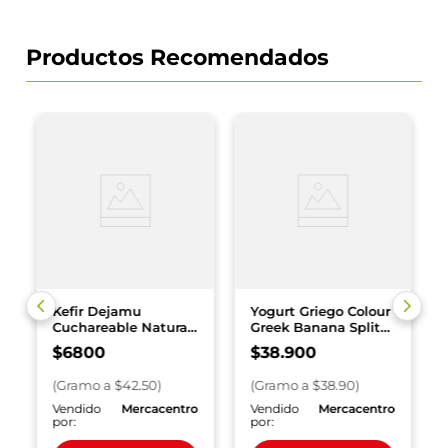
Productos Recomendados
Kefir Dejamu
Yogurt Griego Colour
Cuchareable Natural
Greek Banana Split
x 160 g
1000 g
$
6800
$
38
.
900
(
Gramo
a $
42.50
)
(
Gramo
a $
38.90
)
o
Vendido
Mercacentro
Vendido
Mercacentro
por:
por: