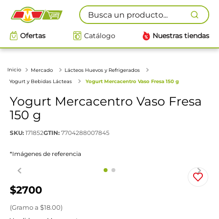
Busca un producto...
Ofertas
Catálogo
Nuestras tiendas
Mercado
Lácteos Huevos y Refrigerados
Yogurt y Bebidas Lácteas
Yogurt Mercacentro Vaso Fresa 150 g
Yogurt Mercacentro Vaso Fresa
150 g
SKU
:
171852
GTIN
:
7704288007845
*Imágenes de referencia
$
2700
(
Gramo
a $
18.00
)