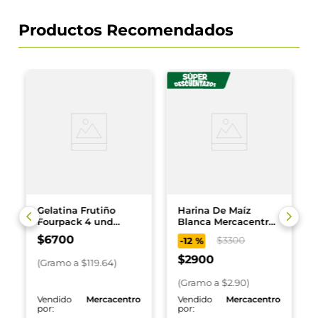
Productos Recomendados
Gelatina Frutiño
Harina De Maíz
Fourpack 4 und
Blanca Mercacentro
Surtidas x 56 g
1000 g
$
6700
$
3300
-
12 %
$
2900
(
Gramo
a $
119.64
)
(
Gramo
a $
2.90
)
o
Vendido
Mercacentro
Vendido
Mercacentro
por:
por: