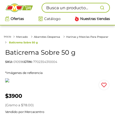
Busca un producto...
Ofertas
Catálogo
Nuestras tiendas
Mercado
Abarrotes Despensa
Harinas y Mezclas Para Preparar
Baticrema Sobre 50 g
Baticrema Sobre 50 g
SKU
:
010596
GTIN
:
7702354310004
*Imágenes de referencia
$
3900
(
Gramo
a $
78.00
)
Vendido por:
Mercacentro