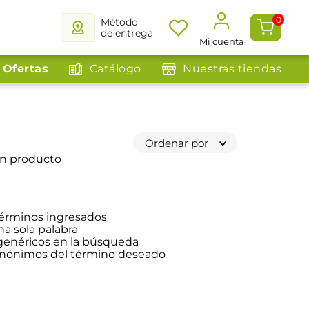
0
Método
de entrega
Mi cuenta
Ofertas
Catálogo
Nuestras tiendas
Ordenar por
ún producto
érminos ingresados
na sola palabra
 genéricos en la búsqueda
sinónimos del término deseado