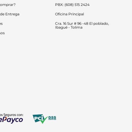
omprar?
PBX: (608) 515 2424
 de Entrega
Oficina Principal
es
Cra. 16 Sur # 96 -48 El poblado, 
Ibagué - Tolima
sos