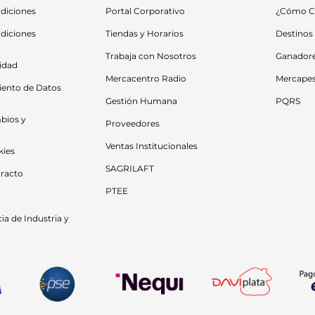
diciones
Portal Corporativo
¿Cómo C
diciones 
Tiendas y Horarios
Destinos
Trabaja con Nosotros
Ganador
cidad
Mercacentro Radio
Mercape
iento de Datos 
Gestión Humana
PQRS
bios y 
Proveedores
Ventas Institucionales
kies
SAGRILAFT
racto
PTEE
a de Industria y 