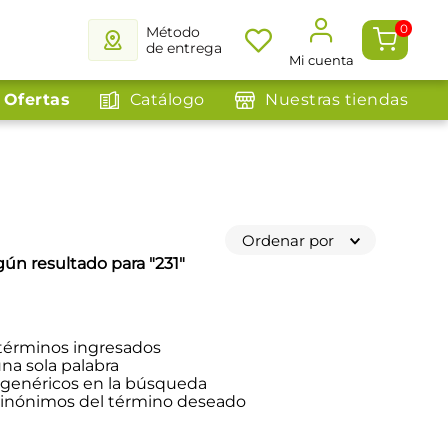
0
Método
de entrega
Mi cuenta
Ofertas
Catálogo
Nuestras tiendas
Ordenar por
ún resultado para "
231
"
términos ingresados
una sola palabra
s genéricos en la búsqueda
sinónimos del término deseado