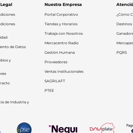
 Legal
Nuestra Empresa
Atenció
diciones
Portal Corporativo
¿Cómo C
diciones 
Tiendas y Horarios
Destinos
Trabaja con Nosotros
Ganador
cidad
Mercacentro Radio
Mercape
iento de Datos 
Gestión Humana
PQRS
bios y 
Proveedores
Ventas Institucionales
kies
SAGRILAFT
racto
PTEE
a de Industria y 