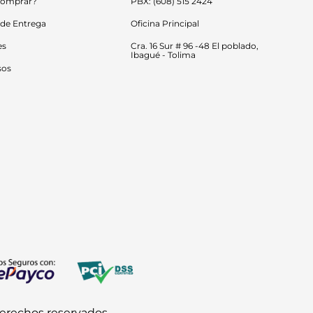
omprar?
PBX: (608) 515 2424
 de Entrega
Oficina Principal
es
Cra. 16 Sur # 96 -48 El poblado, 
Ibagué - Tolima
sos
derechos reservados.