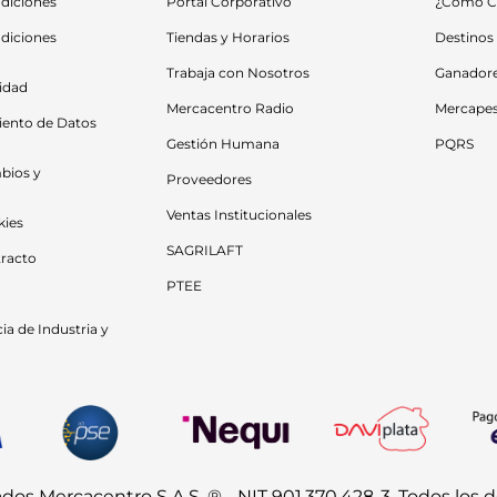
diciones
Portal Corporativo
¿Cómo C
diciones 
Tiendas y Horarios
Destinos
Trabaja con Nosotros
Ganador
cidad
Mercacentro Radio
Mercape
iento de Datos 
Gestión Humana
PQRS
bios y 
Proveedores
Ventas Institucionales
kies
SAGRILAFT
racto
PTEE
a de Industria y 
s Mercacentro S.A.S. ® - NIT 901.370.428-3. Todos los 