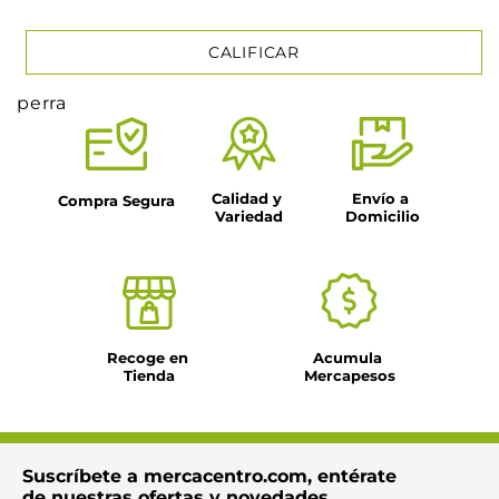
CALIFICAR
perra
★
★
★
★
★
Tu nombre
Calidad y 
Envío a 
Compra Segura
Variedad
Domicilio
Título
Dirección de email
Recoge en 
Acumula 
Tienda
Mercapesos
Escribe un comentario
Suscríbete a mercacentro.com, entérate
de nuestras ofertas y novedades.