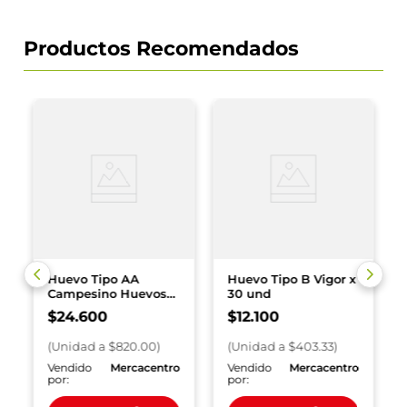
Productos Recomendados
Huevo Tipo AA
Huevo Tipo B Vigor x
Campesino Huevos
30 und
Oro x 30 und
$
24
.
600
$
12
.
100
(
Unidad
a $
820.00
)
(
Unidad
a $
403.33
)
o
Vendido
Mercacentro
Vendido
Mercacentro
por:
por: