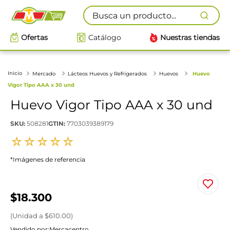
Busca un producto...
Ofertas
Catálogo
Nuestras tiendas
Mercado
Lácteos Huevos y Refrigerados
Huevos
Huevo
Vigor Tipo AAA x 30 und
Huevo Vigor Tipo AAA x 30 und
SKU
:
508281
GTIN
:
7703039389179
☆
☆
☆
☆
☆
*Imágenes de referencia
$
18
.
300
(
Unidad
a $
610.00
)
Vendido por:
Mercacentro