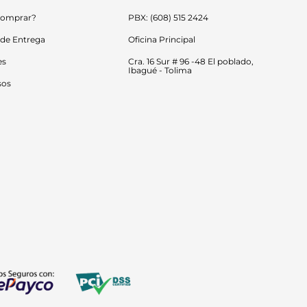
omprar?
PBX: (608) 515 2424
 de Entrega
Oficina Principal
es
Cra. 16 Sur # 96 -48 El poblado, 
Ibagué - Tolima
sos