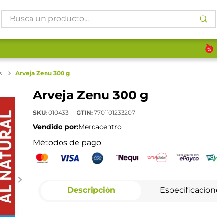
Busca un producto...
s
Arveja Zenu 300 g
Arveja Zenu 300 g
SKU
:
010433
GTIN
:
7701101233207
Vendido por:
Mercacentro
Métodos de pago
Descripción
Especificacion