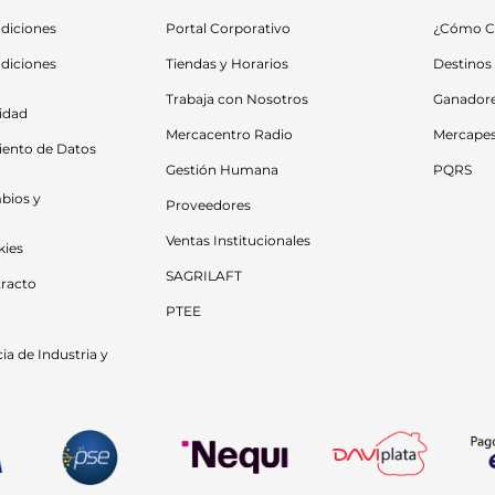
diciones
Portal Corporativo
¿Cómo C
diciones 
Tiendas y Horarios
Destinos
Trabaja con Nosotros
Ganador
cidad
Mercacentro Radio
Mercape
iento de Datos 
Gestión Humana
PQRS
bios y 
Proveedores
Ventas Institucionales
kies
SAGRILAFT
racto
PTEE
a de Industria y 