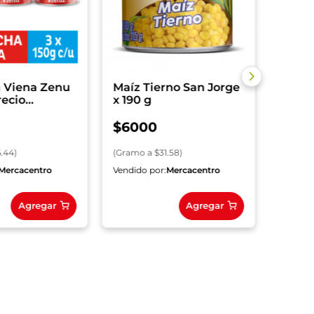
(
Gramo
a Viena Zenu
Maíz Tierno San Jorge
recio
x 190 g
- 450 g
$
6000
6.44
)
(
Gramo
a $
31.58
)
Mercacentro
Vendido por:
Mercacentro
Vendido
Agregar
Agregar