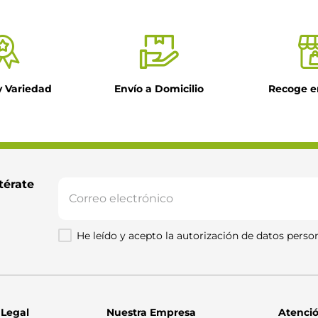
y Variedad
Envío a Domicilio
Recoge e
il
ntario
térate 
He leído y acepto la autorización de datos person
Enviar comentario
 Legal
Nuestra Empresa
Atenció