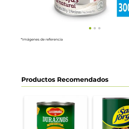
*Imágenes de referencia
Productos Recomendados
mps En