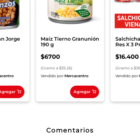
an Jorge
Maíz Tierno Granunión
Salchich
190 g
Res X 3 P
Especial 
$
6700
$
16
.
400
(
Gramo
a $
35.26
)
(
Gramo
a $
3
acentro
Vendido por:
Mercacentro
Vendido por:
Agregar
Agregar
Comentarios