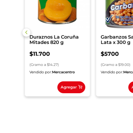
Duraznos La Coruña
Garbanzos S
Mitades 820 g
Lata x 300 g
$
11
.
700
$
5700
(
Gramo
a $
14.27
)
(
Gramo
a $
19.00
)
ro
Vendido por:
Mercacentro
Vendido por:
Merc
gar
Agregar