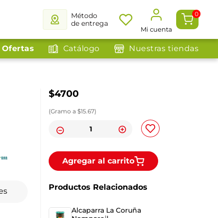
0
Método
de entrega
Mi cuenta
Ofertas
Catálogo
Nuestras tiendas
$
4700
(
Gramo
a $
15.67
)
Agregar al carrito
Productos Relacionados
es
Alcaparra La Coruña