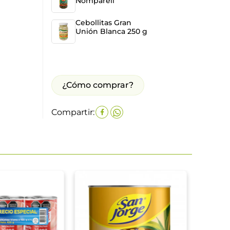
Nompareil
Cebollitas Gran
Unión Blanca 250 g
¿Cómo comprar?
Compartir:
Aceit
Deshu
$
83